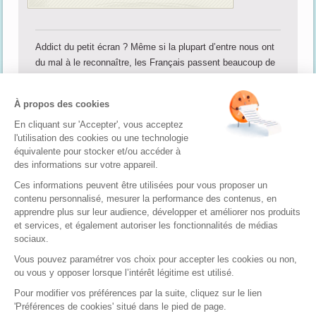
Addict du petit écran ? Même si la plupart d’entre nous ont
du mal à le reconnaître, les Français passent beaucoup de
temps devant leur télévision. Quels sont les programmes
que vous ne pourriez pas louper ? Êtes-vous plutôt séries
À propos des cookies
télévisées, jeux, émissions culturelles ou débats politiques
En cliquant sur 'Accepter', vous acceptez
? Regardez-vous les émissions de télé-réalité ? Pour
l'utilisation des cookies ou une technologie
découvrir votre culture télévisuelle, rien de plus simple :
équivalente pour stocker et/ou accéder à
nous vous proposons des quizz gratuits et ludiques sur le
des informations sur votre appareil.
monde de la télé pour tester vos connaissances depuis
Ces informations peuvent être utilisées pour vous proposer un
votre canapé.
contenu personnalisé, mesurer la performance des contenus, en
apprendre plus sur leur audience, développer et améliorer nos produits
et services, et également autoriser les fonctionnalités de médias
Bienvenue sur Quizz.fr
|
Envoyez-nous vos quizz
|
Qu'est-ce qu'un
sociaux.
quizz
Vous pouvez paramétrer vos choix pour accepter les cookies ou non,
Quizz.fr - de nombreux quizz gratuits pour s'amuser et se cultiver
ou vous y opposer lorsque l’intérêt légitime est utilisé.
réalisé par
Telemaque
Pour modifier vos préférences par la suite, cliquez sur le lien
Copyright © 2026. Tous droits réservés.
'Préférences de cookies' situé dans le pied de page.
Mentions légales
-
Conditions Générales d'Utilisation et de Vente