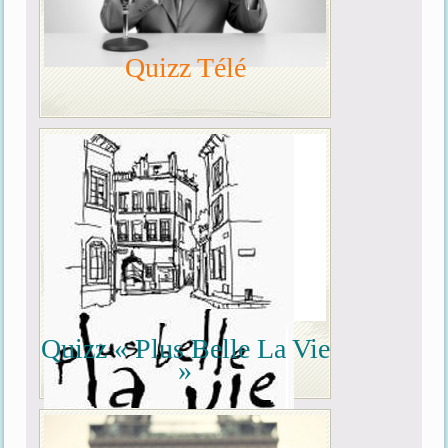
Quizz Télé
Quizz « Plus Belle La Vie
»