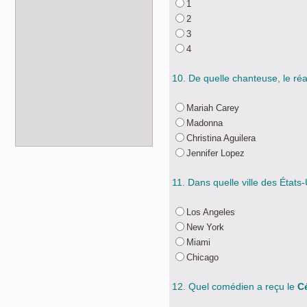
1
2
3
4
10. De quelle chanteuse, le ré
Mariah Carey
Madonna
Christina Aguilera
Jennifer Lopez
11. Dans quelle ville des États
Los Angeles
New York
Miami
Chicago
12. Quel comédien a reçu le
C