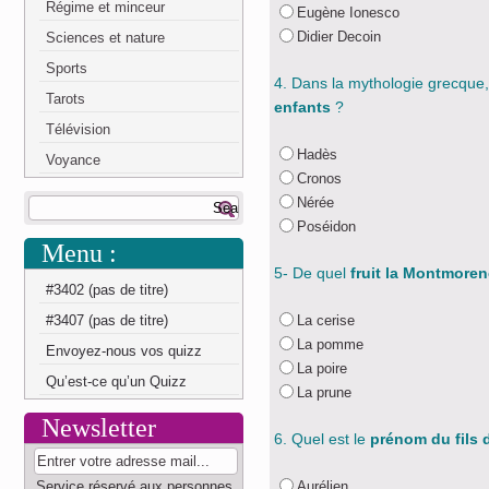
Régime et minceur
Eugène Ionesco
Didier Decoin
Sciences et nature
Sports
4. Dans la mythologie grecque
Tarots
enfants
?
Télévision
Hadès
Voyance
Cronos
Nérée
Poséidon
Menu :
5- De quel
fruit la Montmore
#3402 (pas de titre)
#3407 (pas de titre)
La cerise
La pomme
Envoyez-nous vos quizz
La poire
Qu’est-ce qu’un Quizz
La prune
Newsletter
6. Quel est le
prénom du fils 
Service réservé aux personnes
Aurélien