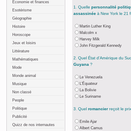
Economie et finances
1. Quelle
personnalité politi
Esotérisme
assassinée
à New York le 21 f
Géographie
Martin Luther King
Histoire
Malcolm x
Horoscope
Harvey Milk
Jeux et loisirs
John Fitzgerald Kennedy
Littérature
2. Quel État d'Amérique du Su
Mathématiques
Guyana
?
Mode
Monde animal
Le Venezuela
L'Équateur
Musique
La Bolivie
Non classé
Le Suriname
People
Politique
3. Quel
romancier
reçoit le p
Publicité
Emile Ajar
Quizz de nos internautes
Albert Camus