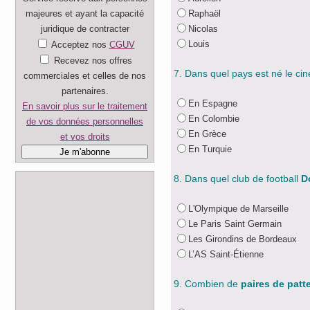
majeures et ayant la capacité
Raphaël
juridique de contracter
Nicolas
Louis
Acceptez nos
CGUV
Recevez nos offres
7. Dans quel pays est né le ci
commerciales et celles de nos
partenaires.
En Espagne
En savoir plus sur le traitement
En Colombie
de vos données personnelles
En Grèce
et vos droits
En Turquie
8. Dans quel club de football
D
L'Olympique de Marseille
Le Paris Saint Germain
Les Girondins de Bordeaux
L’AS Saint-Étienne
9. Combien de
paires de patt