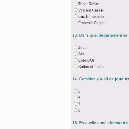
Tahar Rahim
Vincent Cassel
Eric Elmosnino
François Cluzet
13. Dans quel département se
Jura
Ain
Côte d’Or
Saône et Loire
14. Combien y a-t-il de
joueur
5
6
7
8
15. En quelle année le
mur de 