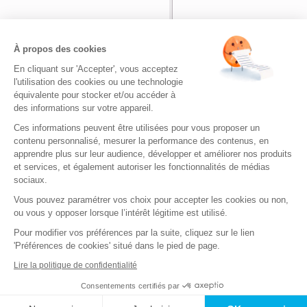
Nom
*
À propos des cookies
En cliquant sur 'Accepter', vous acceptez
Adresse de messagerie
*
l'utilisation des cookies ou une technologie
équivalente pour stocker et/ou accéder à
des informations sur votre appareil.
Site web
Ces informations peuvent être utilisées pour vous proposer un
contenu personnalisé, mesurer la performance des contenus, en
apprendre plus sur leur audience, développer et améliorer nos produits
et services, et également autoriser les fonctionnalités de médias
sociaux.
Vous pouvez paramétrer vos choix pour accepter les cookies ou non,
ou vous y opposer lorsque l’intérêt légitime est utilisé.
Bienvenue sur Quizz.fr
|
Envoyez-no
Pour modifier vos préférences par la suite, cliquez sur le lien
Quizz.fr - de nombreux quizz gratuits pour s
'Préférences de cookies' situé dans le pied de page.
Copyright © 2026. T
Lire la politique de confidentialité
Mentions légales
-
Conditions Générales d'Utilisation et de Vente (CG
Préférences c
Consentements certifiés par