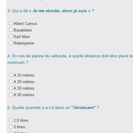
3. Qui a dit
« Je me révolte, donc je suis »
?
Albert Camus
Baudelaire
Karl Marx
Robespierre
4. En cas de panne du véhicule, à quelle distance doit être placé l
minimum ?
A 10 mètres
A 20 mètres
A 30 mètres
A 50 mètres
5. Quelle quantité y-a-t-il dans un
"Jéroboam"
?
1,5 litres
3 litres