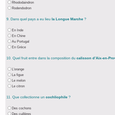
Rhododaindron
Rodendodron
9. Dans quel pays a eu lieu
la Longue Marche
?
En Inde
En Chine
Au Portugal
En Grèce
10. Quel fruit entre dans la composition du
calisson d’Aix-en-Pr
L'orange
La figue
Le melon
Le citron
11. Que collectionne un
cochliophile
?
Des cochons
Des cuillères