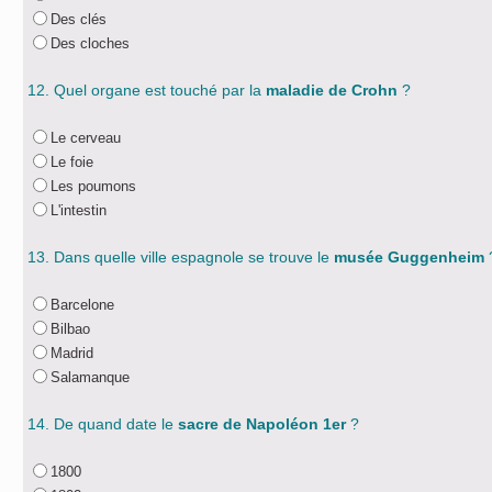
Des clés
Des cloches
12. Quel organe est touché par la
maladie de Crohn
?
Le cerveau
Le foie
Les poumons
L'intestin
13. Dans quelle ville espagnole se trouve le
musée Guggenheim
Barcelone
Bilbao
Madrid
Salamanque
14. De quand date le
sacre de Napoléon 1er
?
1800