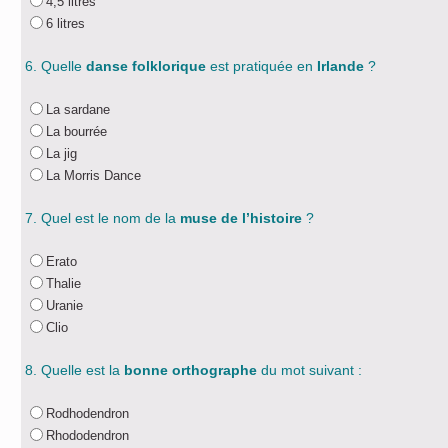
4,5 litres
6 litres
6. Quelle
danse folklorique
est pratiquée en
Irlande
?
La sardane
La bourrée
La jig
La Morris Dance
7. Quel est le nom de la
muse de l’histoire
?
Erato
Thalie
Uranie
Clio
8. Quelle est la
bonne orthographe
du mot suivant :
Rodhodendron
Rhododendron