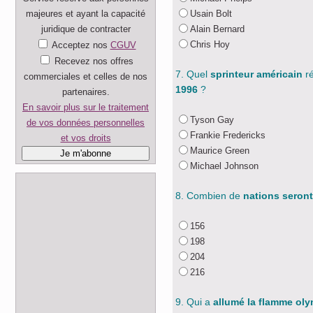
majeures et ayant la capacité
Usain Bolt
juridique de contracter
Alain Bernard
Chris Hoy
Acceptez nos
CGUV
Recevez nos offres
7. Quel
sprinteur américain
ré
commerciales et celles de nos
1996
?
partenaires.
En savoir plus sur le traitement
Tyson Gay
de vos données personnelles
Frankie Fredericks
et vos droits
Maurice Green
Michael Johnson
8. Combien de
nations seron
156
198
204
216
9. Qui a
allumé la flamme ol