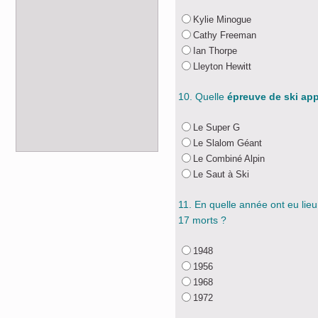
Kylie Minogue
Cathy Freeman
Ian Thorpe
Lleyton Hewitt
10. Quelle
épreuve de ski ap
Le Super G
Le Slalom Géant
Le Combiné Alpin
Le Saut à Ski
11. En quelle année ont eu lieu
17 morts ?
1948
1956
1968
1972