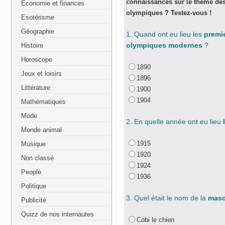
connaissances sur le thème de
Economie et finances
olympiques ? Testez-vous !
Esotérisme
Géographie
1. Quand ont eu lieu les
premi
olympiques modernes
?
Histoire
Horoscope
1890
Jeux et loisirs
1896
Littérature
1900
1904
Mathématiques
Mode
2. En quelle année ont eu lieu
Monde animal
1915
Musique
1920
Non classé
1924
People
1936
Politique
3. Quel était le nom de la
masc
Publicité
Quizz de nos internautes
Cobi le chien