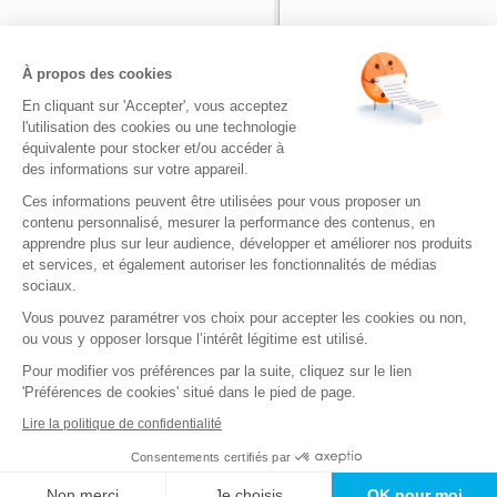
Nom
*
À propos des cookies
En cliquant sur 'Accepter', vous acceptez
Adresse de messagerie
*
l'utilisation des cookies ou une technologie
équivalente pour stocker et/ou accéder à
des informations sur votre appareil.
Site web
Ces informations peuvent être utilisées pour vous proposer un
contenu personnalisé, mesurer la performance des contenus, en
apprendre plus sur leur audience, développer et améliorer nos produits
et services, et également autoriser les fonctionnalités de médias
sociaux.
Vous pouvez paramétrer vos choix pour accepter les cookies ou non,
ou vous y opposer lorsque l’intérêt légitime est utilisé.
Bienvenue sur Quizz.fr
|
Envoyez-no
Pour modifier vos préférences par la suite, cliquez sur le lien
Quizz.fr - de nombreux quizz gratuits pour s
'Préférences de cookies' situé dans le pied de page.
Copyright © 2026. T
Lire la politique de confidentialité
Mentions légales
-
Conditions Générales d'Utilisation et de Vente (CG
Préférences c
Consentements certifiés par
Non merci
Je choisis
OK pour moi