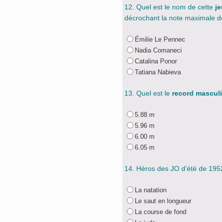
12. Quel est le nom de cette
je
décrochant la note maximale d
Émilie Le Pennec
Nadia Comaneci
Catalina Ponor
Tatiana Nabieva
13. Quel est le
record mascul
5.88 m
5.96 m
6.00 m
6.05 m
14. Héros des JO d’été de 195
La natation
Le saut en longueur
La course de fond