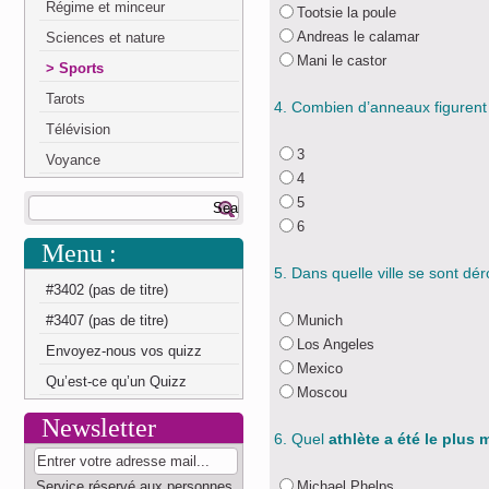
Régime et minceur
Tootsie la poule
Andreas le calamar
Sciences et nature
Mani le castor
Sports
Tarots
4. Combien d’anneaux figurent
Télévision
3
Voyance
4
5
6
Menu :
5. Dans quelle ville se sont dér
#3402 (pas de titre)
#3407 (pas de titre)
Munich
Los Angeles
Envoyez-nous vos quizz
Mexico
Qu’est-ce qu’un Quizz
Moscou
Newsletter
6. Quel
athlète a été le plus 
Service réservé aux personnes
Michael Phelps