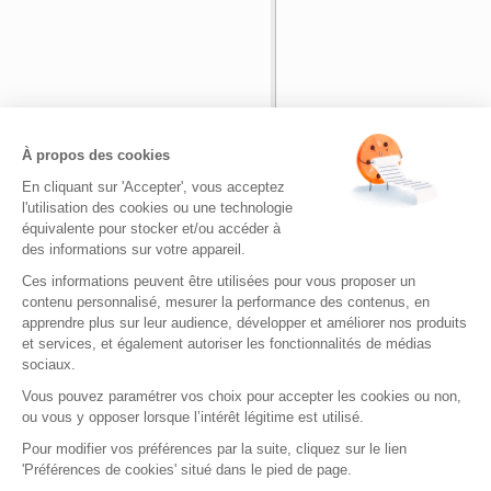
Nom
*
À propos des cookies
En cliquant sur 'Accepter', vous acceptez
Adresse de messagerie
*
l'utilisation des cookies ou une technologie
équivalente pour stocker et/ou accéder à
des informations sur votre appareil.
Site web
Ces informations peuvent être utilisées pour vous proposer un
contenu personnalisé, mesurer la performance des contenus, en
apprendre plus sur leur audience, développer et améliorer nos produits
et services, et également autoriser les fonctionnalités de médias
sociaux.
Vous pouvez paramétrer vos choix pour accepter les cookies ou non,
ou vous y opposer lorsque l’intérêt légitime est utilisé.
Bienvenue sur Quizz.fr
|
Envoyez-no
Pour modifier vos préférences par la suite, cliquez sur le lien
Quizz.fr - de nombreux quizz gratuits pour s
'Préférences de cookies' situé dans le pied de page.
Copyright © 2026. T