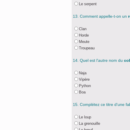
Le serpent
13. Comment appelle-t-on un
Clan
Horde
Meute
Troupeau
14. Quel est l'autre nom du
co
Naja
Vipère
Python
Boa
15. Complétez ce titre d'une f
Le loup
La grenouille
Le bœuf