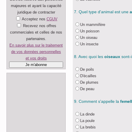
majeures et ayant la capacité
7. Quel type d'animal est une
a
juridique de contracter
Acceptez nos
CGUV
Un mammifère
Recevez nos offres
Un poisson
commerciales et celles de nos
Un oiseau
partenaires.
Un insecte
En savoir plus sur le traitement
de vos données personnelles
8. Avec quoi les
oiseaux
sont-i
et vos droits
De poils
D'écailles
De plumes
De peau
9. Comment s'appelle la
femel
La dinde
La poule
La brebis