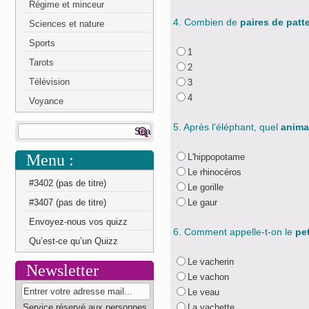
Régime et minceur
4. Combien de
paires de patt
Sciences et nature
Sports
1
Tarots
2
Télévision
3
4
Voyance
5. Après l'éléphant, quel
animal
Menu :
L'hippopotame
Le rhinocéros
#3402 (pas de titre)
Le gorille
#3407 (pas de titre)
Le gaur
Envoyez-nous vos quizz
6. Comment appelle-t-on le
pet
Qu’est-ce qu’un Quizz
Le vacherin
Newsletter
Le vachon
Le veau
Service réservé aux personnes
La vachette