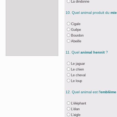
La dindonne
10. Quel animal produit du
mie
Cigale
Guêpe
Bourdon
Abeille
11. Quel
animal hennit
?
Le jaguar
Le chien
Le cheval
Le loup
12. Quel animal est l
'emblème 
L'éléphant
L'élan
L'aigle