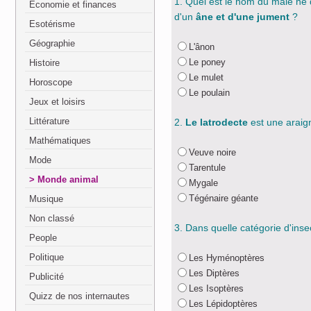
1. Quel est le nom du mâle né
Economie et finances
d'un
âne et d'une jument
?
Esotérisme
Géographie
L'ânon
Le poney
Histoire
Le mulet
Horoscope
Le poulain
Jeux et loisirs
Littérature
2.
Le latrodecte
est une araig
Mathématiques
Veuve noire
Mode
Tarentule
Monde animal
Mygale
Tégénaire géante
Musique
Non classé
3. Dans quelle catégorie d'inse
People
Politique
Les Hyménoptères
Les Diptères
Publicité
Les Isoptères
Quizz de nos internautes
Les Lépidoptères