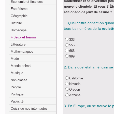
moderniser et se diversifier pou
Economie et finances
nouvelle clientèle. Et vous ? Ê
Esotérisme
aficionado de jeux de casino ? 
Géographie
1. Quel chiffre obtient-on quan
Histoire
tous les numéros de
la roulett
Horoscope
Jeux et loisirs
333
Littérature
555
666
Mathématiques
999
Mode
Monde animal
2. Dans quel état américain se 
Musique
Californie
Non classé
Nevada
People
Oregon
Politique
Arizona
Publicité
3. En Europe, où se trouve
le 
Quizz de nos internautes