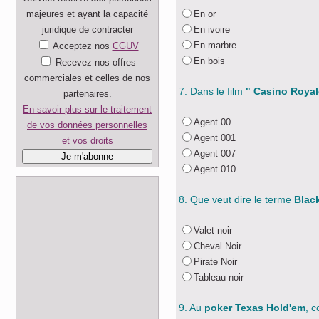
majeures et ayant la capacité
En or
juridique de contracter
En ivoire
En marbre
Acceptez nos
CGUV
En bois
Recevez nos offres
commerciales et celles de nos
7. Dans le film
" Casino Royal
partenaires.
En savoir plus sur le traitement
Agent 00
de vos données personnelles
Agent 001
et vos droits
Agent 007
Agent 010
8. Que veut dire le terme
Blac
Valet noir
Cheval Noir
Pirate Noir
Tableau noir
9. Au
poker Texas Hold'em
, c