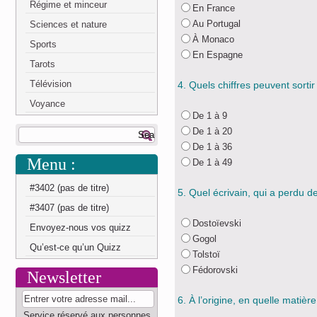
Régime et minceur
En France
Au Portugal
Sciences et nature
À Monaco
Sports
En Espagne
Tarots
Télévision
4. Quels chiffres peuvent sorti
Voyance
De 1 à 9
De 1 à 20
De 1 à 36
Menu :
De 1 à 49
#3402 (pas de titre)
5. Quel écrivain, qui a perdu
#3407 (pas de titre)
Dostoïevski
Envoyez-nous vos quizz
Gogol
Qu’est-ce qu’un Quizz
Tolstoï
Fédorovski
Newsletter
6. À l’origine, en quelle matière
Service réservé aux personnes