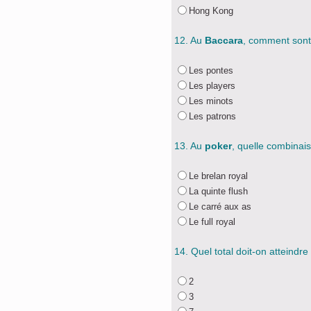
Hong Kong
12. Au
Baccara
, comment sont
Les pontes
Les players
Les minots
Les patrons
13. Au
poker
, quelle combinais
Le brelan royal
La quinte flush
Le carré aux as
Le full royal
14. Quel total doit-on atteindre
2
3