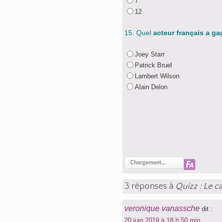
7
12
15. Quel
acteur français a g
Joey Starr
Patrick Bruel
Lambert Wilson
Alain Delon
3 réponses à
Quizz : Le c
veronique vanassche
dit :
20 juin 2019 à 18 h 50 min