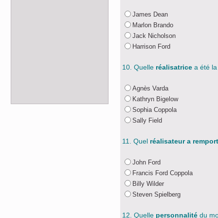
James Dean
Marlon Brando
Jack Nicholson
Harrison Ford
10. Quelle
réalisatrice
a été la
Agnès Varda
Kathryn Bigelow
Sophia Coppola
Sally Field
11. Quel
réalisateur a remport
John Ford
Francis Ford Coppola
Billy Wilder
Steven Spielberg
12. Quelle
personnalité
du mo