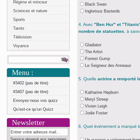
Régime et minceur
Black Swan
Sciences et nature
Inglorious Basterds
Sports
4. Avec
"Ben Hur" et "Titanic
Tarots
nombre de statuettes
, à savo
Télévision
Gladiator
Voyance
The Artist
Forrest Gump
Le Seigneur des Anneaux
Menu :
5. Quelle
actrice a remporté l
#3402 (pas de titre)
#3407 (pas de titre)
Katharine Hepburn
Meryl Streep
Envoyez-nous vos quizz
Vivien Leigh
Qu’est-ce qu’un Quizz
Jodie Foster
Newsletter
6. Quel événement a marqué 
Service réservé aux personnes
Un ouragan a violemment frap