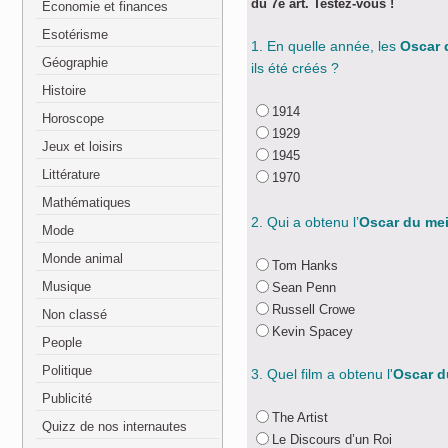
du 7e art. Testez-vous !
Economie et finances
Esotérisme
1. En quelle année, les
Oscar 
Géographie
ils été créés ?
Histoire
1914
Horoscope
1929
Jeux et loisirs
1945
Littérature
1970
Mathématiques
2. Qui a obtenu l’
Oscar du mei
Mode
Monde animal
Tom Hanks
Musique
Sean Penn
Russell Crowe
Non classé
Kevin Spacey
People
Politique
3. Quel film a obtenu l'
Oscar du
Publicité
The Artist
Quizz de nos internautes
Le Discours d’un Roi