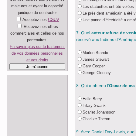
majeures et ayant la capacité
Les statuettes ont été volées
juridique de contracter
Le président américain a été v
Acceptez nos
CGUV
Une panne d’électricité a emp
Recevez nos offres
7. Quel
acteur refuse de veni
commerciales et celles de nos
réservé aux Indiens d’Amériqu
partenaires.
En savoir plus sur le traitement
Marlon Brando
de vos données personnelles
James Stewart
et vos droits
Gary Cooper
George Clooney
8. Qui a obtenu l’
Oscar de ma 
Halle Berry
Hilary Swank
Scarlet Johansson
Charlize Theron
9. Avec Daniel Day-Lewis, que