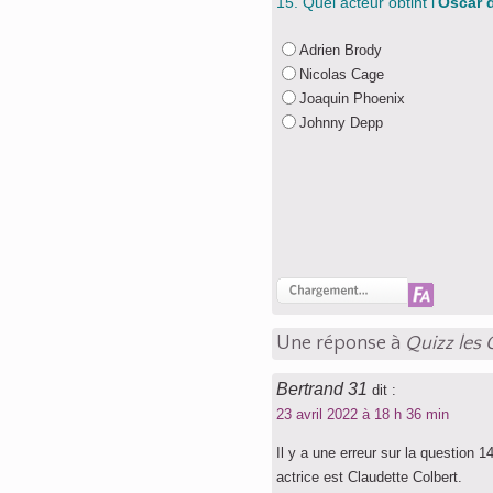
15. Quel acteur obtint l’
Oscar d
Adrien Brody
Nicolas Cage
Joaquin Phoenix
Johnny Depp
Une réponse à
Quizz les 
Bertrand 31
dit :
23 avril 2022 à 18 h 36 min
Il y a une erreur sur la question 1
actrice est Claudette Colbert.