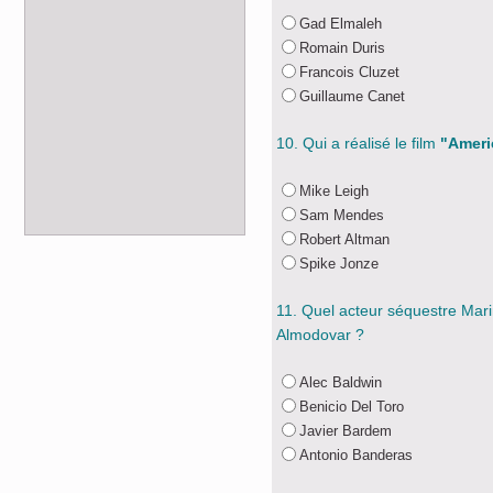
Gad Elmaleh
Romain Duris
Francois Cluzet
Guillaume Canet
10. Qui a réalisé le film
"Ameri
Mike Leigh
Sam Mendes
Robert Altman
Spike Jonze
11. Quel acteur séquestre Marin
Almodovar ?
Alec Baldwin
Benicio Del Toro
Javier Bardem
Antonio Banderas