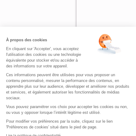
Nom
*
À propos des cookies
En cliquant sur 'Accepter', vous acceptez
Adresse de messagerie
*
l'utilisation des cookies ou une technologie
équivalente pour stocker et/ou accéder à
des informations sur votre appareil.
Site web
Ces informations peuvent être utilisées pour vous proposer un
contenu personnalisé, mesurer la performance des contenus, en
apprendre plus sur leur audience, développer et améliorer nos produits
et services, et également autoriser les fonctionnalités de médias
sociaux.
Vous pouvez paramétrer vos choix pour accepter les cookies ou non,
ou vous y opposer lorsque l’intérêt légitime est utilisé.
Bienvenue sur Quizz.fr
|
Envoyez-no
Pour modifier vos préférences par la suite, cliquez sur le lien
Quizz.fr - de nombreux quizz gratuits pour s
'Préférences de cookies' situé dans le pied de page.
Copyright © 2026. T
Lire la politique de confidentialité