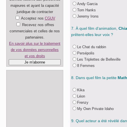
Andy Garcia
majeures et ayant la capacité
Tom Hanks
juridique de contracter
Jeremy Irons
Acceptez nos
CGUV
Recevez nos offres
7. À quel film d'animation,
Chia
commerciales et celles de nos
prêtent-elles leur voix ?
partenaires.
En savoir plus sur le traitement
Le Chat du rabbin
de vos données personnelles
Persépolis
et vos droits
Les Triplettes de Belleville
8 Femmes
8. Dans quel film la petite
Math
Kika
Léon
Frenzy
My Own Private Idaho
9. Quel acteur a été révélé dan