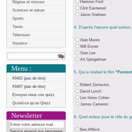
Harrison Ford
Régime et minceur
Clint Eastwood
Sciences et nature
Jason Statham
Sports
Tarots
4. D'après l'œuvre quel auteur, 
Télévision
Alan Moore
Voyance
Will Eisner
Stan Lee
Art Spiegelman
Menu :
5. Qui a réalisé le film
"Forres
#3402 (pas de titre)
Robert Zemeckis
#3407 (pas de titre)
David Lynch
Envoyez-nous vos quizz
Les frères Cohen
Qu’est-ce qu’un Quizz
James Cameron
Newsletter
6. Quel acteur joue le rôle du
Ben Affleck
Service réservé aux personnes