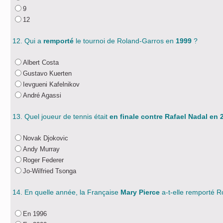
9
12
12. Qui a
remporté
le tournoi de Roland-Garros en
1999
?
Albert Costa
Gustavo Kuerten
Ievgueni Kafelnikov
André Agassi
13. Quel joueur de tennis était
en finale contre Rafael Nadal en 
Novak Djokovic
Andy Murray
Roger Federer
Jo-Wilfried Tsonga
14. En quelle année, la Française
Mary Pierce
a-t-elle remporté R
En 1996