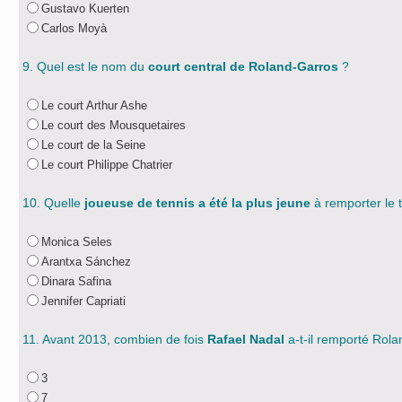
Gustavo Kuerten
Carlos Moyà
9. Quel est le nom du
court central de Roland-Garros
?
Le court Arthur Ashe
Le court des Mousquetaires
Le court de la Seine
Le court Philippe Chatrier
10. Quelle
joueuse de tennis a été la plus jeune
à remporter le 
Monica Seles
Arantxa Sánchez
Dinara Safina
Jennifer Capriati
11. Avant 2013, combien de fois
Rafael Nadal
a-t-il remporté Rol
3
7