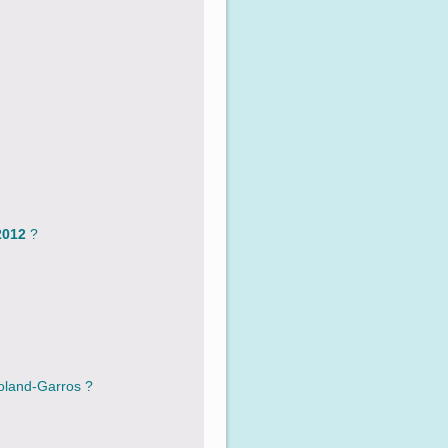
2012
?
oland-Garros ?