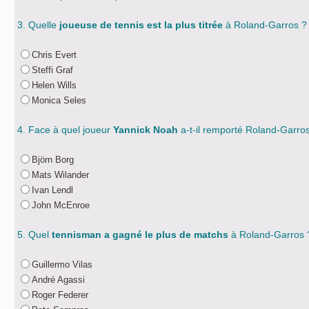
3. Quelle
joueuse de tennis est la plus titrée
à Roland-Garros ?
Chris Evert
Steffi Graf
Helen Wills
Monica Seles
4. Face à quel joueur
Yannick Noah
a-t-il remporté Roland-Garro
Björn Borg
Mats Wilander
Ivan Lendl
John McEnroe
5. Quel
tennisman a gagné le plus de matchs
à Roland-Garros 
Guillermo Vilas
André Agassi
Roger Federer