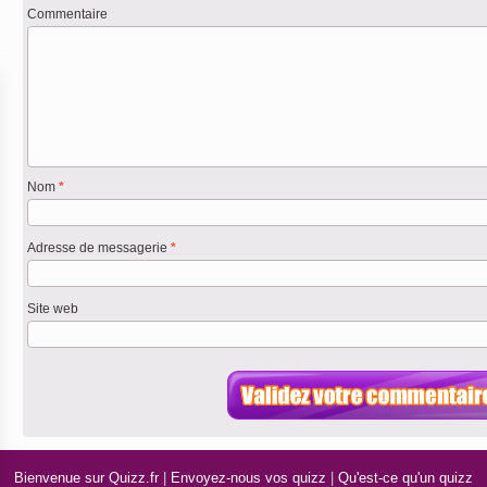
Commentaire
Nom
*
Adresse de messagerie
*
Site web
Bienvenue sur Quizz.fr
|
Envoyez-nous vos quizz
|
Qu'est-ce qu'un quizz