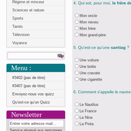
Régime et minceur
4. Qui est, pour moi,
le frère 
Sciences et nature
Mon oncle
Sports
Mon neveu
Tarots
Mon frère
Télévision
Mon grand-père
Voyance
5. Qu'est-ce qu'une
santiag
?
Une voiture
Menu :
Une botte
Une cravate
#3402 (pas de titre)
Une cigarette
#3407 (pas de titre)
6. Comment s'appelle le navir
Envoyez-nous vos quizz
Qu’est-ce qu’un Quizz
Le Nautilus
Le France
Newsletter
La Nina
La Pinta
Service réservé aux personnes