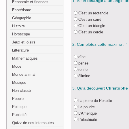
1. Si un
losange
a un angle droi
Economie et finances
Esotérisme
C'est un rectangle
Géographie
C'est un carré
C'est un triangle
Histoire
C'est un cercle
Horoscope
Jeux et loisirs
2. Complétez cette maxime :
"
Littérature
dîne
Mathématiques
pense
Mode
ronfle
Monde animal
élimine
Musique
3. Qu'a découvert
Christophe
Non classé
People
La pierre de Rosette
Politique
La poudre
L'Amérique
Publicité
L'électricité
Quizz de nos internautes