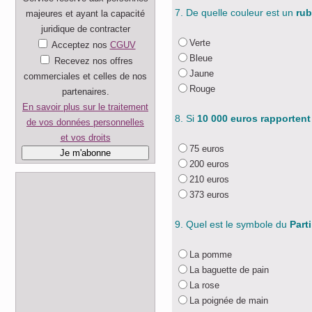
7. De quelle couleur est un
rub
majeures et ayant la capacité
juridique de contracter
Verte
Acceptez nos
CGUV
Bleue
Recevez nos offres
Jaune
commerciales et celles de nos
Rouge
partenaires.
En savoir plus sur le traitement
8. Si
10 000 euros rapportent 
de vos données personnelles
et vos droits
75 euros
200 euros
210 euros
373 euros
9. Quel est le symbole du
Parti
La pomme
La baguette de pain
La rose
La poignée de main