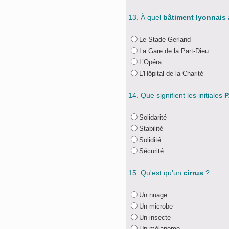
13. À quel
bâtiment lyonnais
Le Stade Gerland
La Gare de la Part-Dieu
L’Opéra
L'Hôpital de la Charité
14. Que signifient les initiales
P
Solidarité
Stabilité
Solidité
Sécurité
15. Qu'est qu'un
cirrus
?
Un nuage
Un microbe
Un insecte
Un mélanome