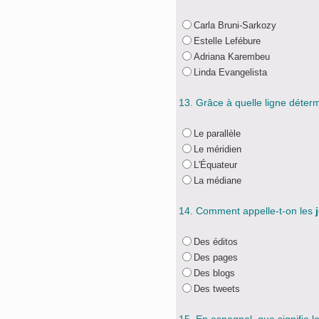
Carla Bruni-Sarkozy
Estelle Lefébure
Adriana Karembeu
Linda Evangelista
13. Grâce à quelle ligne déter
Le parallèle
Le méridien
L'Équateur
La médiane
14. Comment appelle-t-on les
j
Des éditos
Des pages
Des blogs
Des tweets