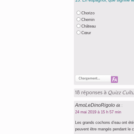
15. En espagnol, que signifie l
Chorizo
Chemin
Château
Cœur
18 réponses à
Quizz Cultu
ArnoLeDinoRigolo
dit :
24 mai 2019 à 15 h 57 min
Les grands cochons d’eau ont été
peuvent être mangés pendant le 