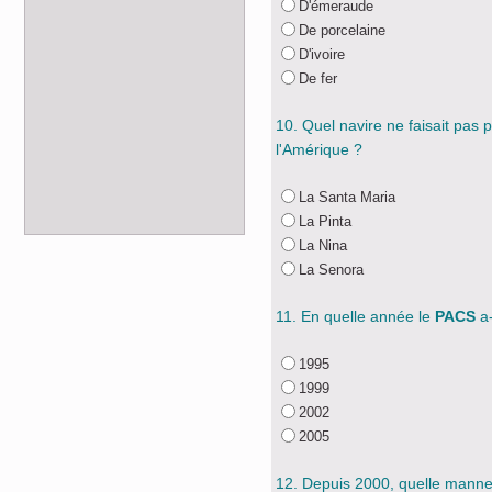
D'émeraude
De porcelaine
D'ivoire
De fer
10. Quel navire ne faisait pas 
l'Amérique ?
La Santa Maria
La Pinta
La Nina
La Senora
11. En quelle année le
PACS
a-
1995
1999
2002
2005
12. Depuis 2000, quelle manneq