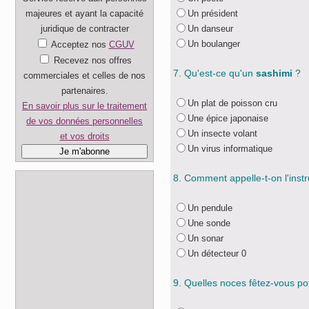
majeures et ayant la capacité
Un président
juridique de contracter
Un danseur
Un boulanger
Acceptez nos
CGUV
Recevez nos offres
7. Qu'est-ce qu'un
sashimi
?
commerciales et celles de nos
partenaires.
Un plat de poisson cru
En savoir plus sur le traitement
Une épice japonaise
de vos données personnelles
Un insecte volant
et vos droits
Un virus informatique
8. Comment appelle-t-on l'ins
Un pendule
Une sonde
Un sonar
Un détecteur 0
9. Quelles noces fêtez-vous p