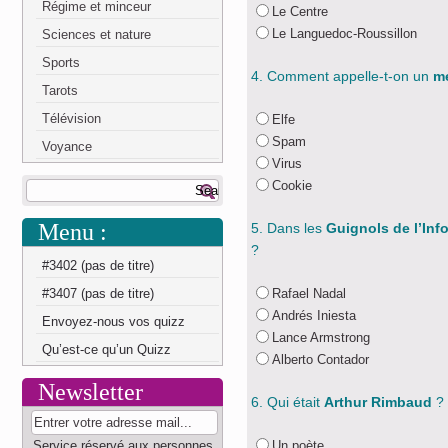
Régime et minceur
Le Centre
Le Languedoc-Roussillon
Sciences et nature
Sports
4. Comment appelle-t-on un
me
Tarots
Télévision
Elfe
Spam
Voyance
Virus
Cookie
Menu :
5. Dans les
Guignols de l’Inf
?
#3402 (pas de titre)
#3407 (pas de titre)
Rafael Nadal
Andrés Iniesta
Envoyez-nous vos quizz
Lance Armstrong
Qu’est-ce qu’un Quizz
Alberto Contador
Newsletter
6. Qui était
Arthur Rimbaud
?
Service réservé aux personnes
Un poète