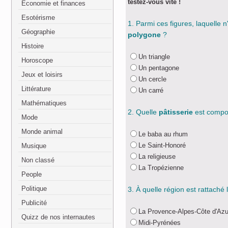
testez-vous vite !
Economie et finances
Esotérisme
1. Parmi ces figures, laquelle n
Géographie
polygone
?
Histoire
Un triangle
Horoscope
Un pentagone
Jeux et loisirs
Un cercle
Littérature
Un carré
Mathématiques
2. Quelle
pâtisserie
est comp
Mode
Monde animal
Le baba au rhum
Le Saint-Honoré
Musique
La religieuse
Non classé
La Tropézienne
People
Politique
3. À quelle région est rattaché
Publicité
La Provence-Alpes-Côte d'Azu
Quizz de nos internautes
Midi-Pyrénées