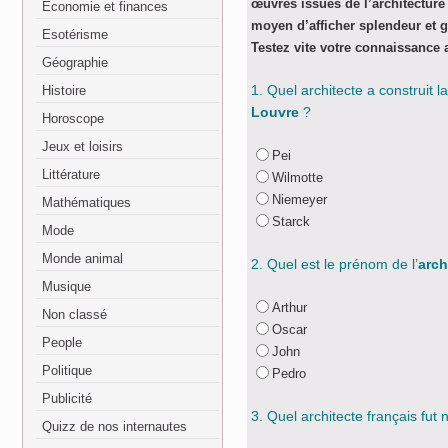
œuvres issues de l’architecture
Economie et finances
moyen d’afficher splendeur et 
Esotérisme
Testez vite votre connaissance a
Géographie
1. Quel architecte a construit l
Histoire
Louvre
?
Horoscope
Jeux et loisirs
Pei
Littérature
Wilmotte
Niemeyer
Mathématiques
Starck
Mode
Monde animal
2. Quel est le prénom de l’
arch
Musique
Arthur
Non classé
Oscar
People
John
Politique
Pedro
Publicité
3. Quel architecte français fu
Quizz de nos internautes