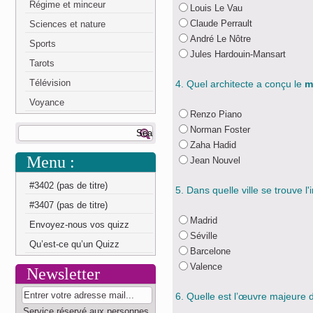
Régime et minceur
Louis Le Vau
Claude Perrault
Sciences et nature
André Le Nôtre
Sports
Jules Hardouin-Mansart
Tarots
Télévision
4. Quel architecte a conçu le
mu
Voyance
Renzo Piano
Norman Foster
Zaha Hadid
Menu :
Jean Nouvel
#3402 (pas de titre)
5. Dans quelle ville se trouve 
#3407 (pas de titre)
Madrid
Envoyez-nous vos quizz
Séville
Qu’est-ce qu’un Quizz
Barcelone
Valence
Newsletter
6. Quelle est l’œuvre majeure d
Service réservé aux personnes