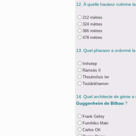
12. À quelle hauteur culmine l
212 mètres
324 mètres
366 mètres
478 mètres
13. Quel pharaon a ordonné la
Imhotep
Ramsès II
Thoutmôsis Ier
Toutânkhamon
14. Quel architecte de génie a
Guggenheim de Bilbao
?
Frank Gehry
Fumihiko Maki
Carlos Ott