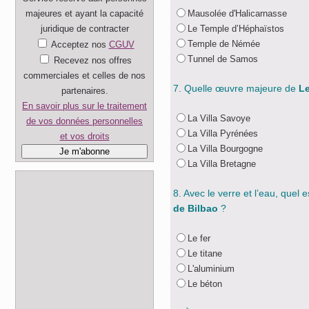
majeures et ayant la capacité
Mausolée d'Halicarnasse
juridique de contracter
Le Temple d’Héphaïstos
Temple de Némée
Acceptez nos
CGUV
Tunnel de Samos
Recevez nos offres
commerciales et celles de nos
7. Quelle œuvre majeure de
Le
partenaires.
En savoir plus sur le traitement
La Villa Savoye
de vos données personnelles
La Villa Pyrénées
et vos droits
La Villa Bourgogne
La Villa Bretagne
8. Avec le verre et l’eau, quel
de Bilbao
?
Le fer
Le titane
L'aluminium
Le béton