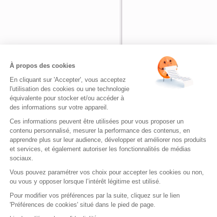
Nom
*
À propos des cookies
En cliquant sur 'Accepter', vous acceptez
Adresse de messagerie
*
l'utilisation des cookies ou une technologie
équivalente pour stocker et/ou accéder à
des informations sur votre appareil.
Site web
Ces informations peuvent être utilisées pour vous proposer un
contenu personnalisé, mesurer la performance des contenus, en
apprendre plus sur leur audience, développer et améliorer nos produits
et services, et également autoriser les fonctionnalités de médias
sociaux.
Vous pouvez paramétrer vos choix pour accepter les cookies ou non,
ou vous y opposer lorsque l’intérêt légitime est utilisé.
Bienvenue sur Quizz.fr
|
Envoyez-no
Pour modifier vos préférences par la suite, cliquez sur le lien
Quizz.fr - de nombreux quizz gratuits pour s
'Préférences de cookies' situé dans le pied de page.
Copyright © 2026. T