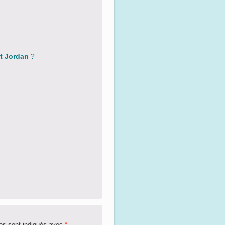
et Jordan
?
es sont indiqués avec
*