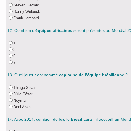
Steven Gerrard
Danny Welbeck
Frank Lampard
12. Combien d’
équipes africaines
seront présentes au Mondial 2
1
3
5
7
13. Quel joueur est nommé
capitaine de l’équipe brésilienne
?
Thiago Silva
Júlio César
Neymar
Dani Alves
14. Avec 2014, combien de fois le
Brésil
aura-t-il accueilli un Mond