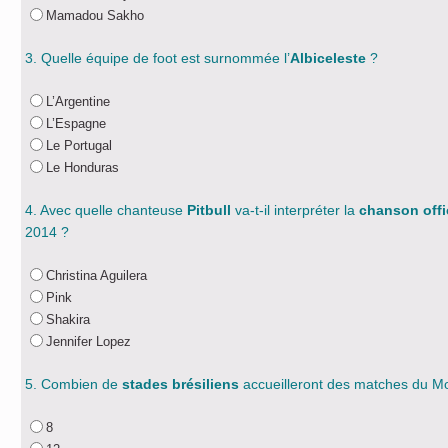
Mamadou Sakho
3. Quelle équipe de foot est surnommée l’
Albiceleste
?
L’Argentine
L’Espagne
Le Portugal
Le Honduras
4. Avec quelle chanteuse
Pitbull
va-t-il interpréter la
chanson offi
2014 ?
Christina Aguilera
Pink
Shakira
Jennifer Lopez
5. Combien de
stades brésiliens
accueilleront des matches du M
8