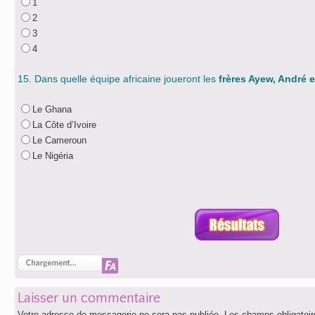
1
2
3
4
15. Dans quelle équipe africaine joueront les
frères Ayew, André 
Le Ghana
La Côte d’Ivoire
Le Cameroun
Le Nigéria
Laisser un commentaire
Votre adresse de messagerie ne sera pas publiée.
Les champs obligatoir