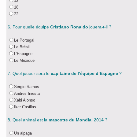
12
18
22
6. Pour quelle équipe
Cristiano Ronaldo
jouera-t-il ?
Le Portugal
Le Brésil
L’Espagne
Le Mexique
7. Quel joueur sera le
capitaine de l’équipe d’Espagne
?
Sergio Ramos
Andrés Iniesta
Xabi Alonso
Iker Casillas
8. Quel animal est la
mascotte
du Mondial 2014
?
Un alpaga