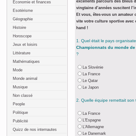
excellents parcours des Bleus 
Economie et finances
vingtaine d’années suscitent l’in
Esotérisme
Et vous, êtes-vous un amateur 
Géographie
vite votre culture sportive avec
Histoire
hand !
Horoscope
1. Quel était le pays organisat
Jeux et loisirs
Championnats du monde de 
Littérature
?
Mathématiques
La Slovénie
Mode
La France
Monde animal
Le Qatar
Musique
Le Japon
Non classé
2. Quelle équipe remettait son
People
Politique
La France
L'Espagne
Publicité
L'Allemagne
Quizz de nos internautes
Le Danemark