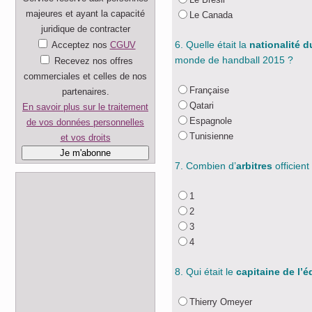
majeures et ayant la capacité
Le Canada
juridique de contracter
6. Quelle était la
nationalité d
Acceptez nos
CGUV
monde de handball 2015 ?
Recevez nos offres
commerciales et celles de nos
Française
partenaires.
Qatari
En savoir plus sur le traitement
Espagnole
de vos données personnelles
Tunisienne
et vos droits
7. Combien d’
arbitres
officient
1
2
3
4
8. Qui était le
capitaine de l’
Thierry Omeyer