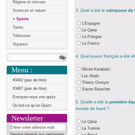
Régime et minceur
3. Quel a été le
vainqueur de l
Sciences et nature
Sports
L'Espagne
Tarots
Le Qatar
Télévision
La Pologne
La France
Voyance
4. Quel joueur français a été él
Menu :
Nikola Karabatic
Luc Abalo
#3402 (pas de titre)
Thierry Omeyer
#3407 (pas de titre)
Xavier Barachet
Envoyez-nous vos quizz
5. Quelle a été la
première éq
Qu’est-ce qu’un Quizz
monde de hand ?
Newsletter
Le Qatar
La Tunisie
Service réservé aux personnes
Le Brésil