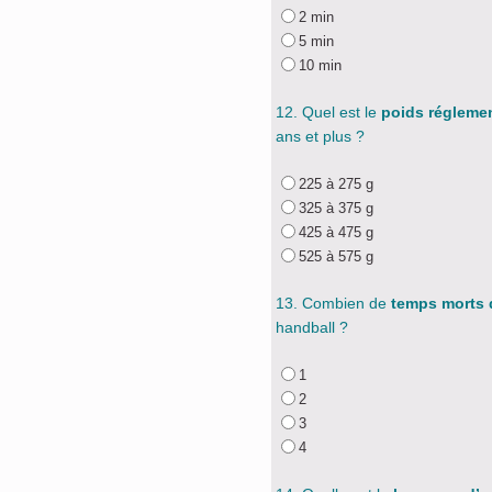
2 min
5 min
10 min
12. Quel est le
poids réglemen
ans et plus ?
225 à 275 g
325 à 375 g
425 à 475 g
525 à 575 g
13. Combien de
temps morts 
handball ?
1
2
3
4