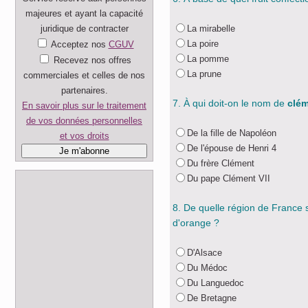
majeures et ayant la capacité
juridique de contracter
La mirabelle
La poire
Acceptez nos
CGUV
La pomme
Recevez nos offres
La prune
commerciales et celles de nos
partenaires.
7. À qui doit-on le nom de
clém
En savoir plus sur le traitement
de vos données personnelles
De la fille de Napoléon
et vos droits
De l'épouse de Henri 4
Du frère Clément
Du pape Clément VII
8. De quelle région de France s
d'orange ?
D'Alsace
Du Médoc
Du Languedoc
De Bretagne