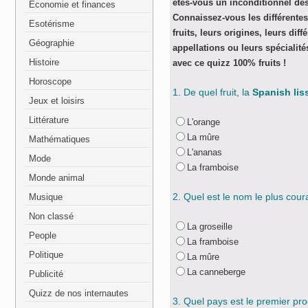
êtes-vous un inconditionnel des
Economie et finances
Connaissez-vous les différentes
Esotérisme
fruits, leurs origines, leurs diff
Géographie
appellations ou leurs spécialit
Histoire
avec ce quizz 100% fruits !
Horoscope
1. De quel fruit, la
Spanish lis
Jeux et loisirs
Littérature
L'orange
La mûre
Mathématiques
L'ananas
Mode
La framboise
Monde animal
2. Quel est le nom le plus coura
Musique
Non classé
La groseille
People
La framboise
Politique
La mûre
La canneberge
Publicité
Quizz de nos internautes
3. Quel pays est le premier p