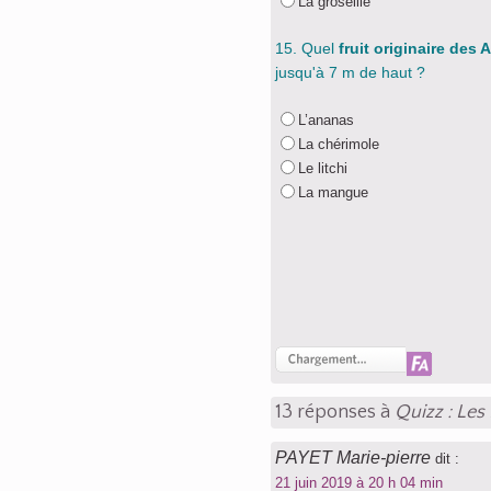
La groseille
15. Quel
fruit originaire des 
jusqu'à 7 m de haut ?
L’ananas
La chérimole
Le litchi
La mangue
13 réponses à
Quizz : Les 
PAYET Marie-pierre
dit :
21 juin 2019 à 20 h 04 min