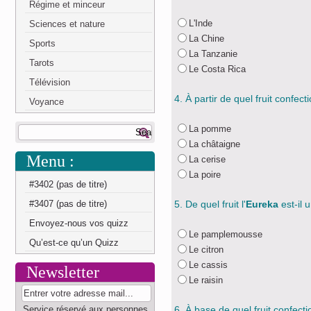
Régime et minceur
L'Inde
Sciences et nature
La Chine
Sports
La Tanzanie
Tarots
Le Costa Rica
Télévision
4. À partir de quel fruit confec
Voyance
La pomme
La châtaigne
Menu :
La cerise
La poire
#3402 (pas de titre)
#3407 (pas de titre)
5. De quel fruit l'
Eureka
est-il 
Envoyez-nous vos quizz
Le pamplemousse
Qu’est-ce qu’un Quizz
Le citron
Le cassis
Newsletter
Le raisin
Service réservé aux personnes
6. À base de quel fruit confect