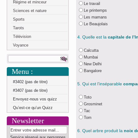
Régime et minceur
Le travail
Le printemps
Sciences et nature
Les mamans
Sports
Le Beaujolais
Tarots
Télévision
4. Quelle est la
capitale de l’I
Voyance
Calcutta
Mumbai
New Delhi
Menu :
Bangalore
#3402 (pas de titre)
5. Qui est l’inséparable
compag
#3407 (pas de titre)
Toto
Envoyez-nous vos quizz
Grosminet
Qu’est-ce qu’un Quizz
Tac
Tom
Newsletter
6. Quel arbre produit la
noix d
Service réservé aux personnes