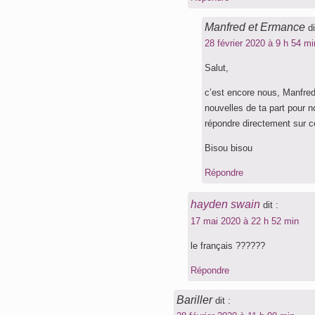
Manfred et Ermance
di
28 février 2020 à 9 h 54 mi
Salut,
c’est encore nous, Manfred
nouvelles de ta part pour 
répondre directement sur ce
Bisou bisou
Répondre
hayden swain
dit :
17 mai 2020 à 22 h 52 min
le français ??????
Répondre
Bariller
dit :