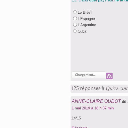
15. Dans quel pays est né le
t
Le Brésil
L’Espagne
L’Argentine
Cuba
125 réponses à
Quizz cult
ANNE-CLAIRE OUDOT
dit 
1 mai 2019 à 18 h 37 min
14/15