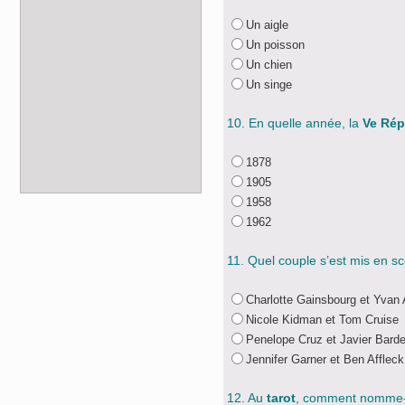
Un aigle
Un poisson
Un chien
Un singe
10. En quelle année, la
Ve Rép
1878
1905
1958
1962
11. Quel couple s’est mis en s
Charlotte Gainsbourg et Yvan 
Nicole Kidman et Tom Cruise
Penelope Cruz et Javier Bard
Jennifer Garner et Ben Affleck
12. Au
tarot
, comment nomme-