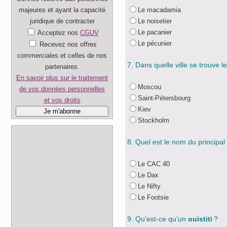
majeures et ayant la capacité
Le macadamia
juridique de contracter
Le noisetier
Le pacanier
Acceptez nos
CGUV
Le pécunier
Recevez nos offres
commerciales et celles de nos
7. Dans quelle ville se trouve le
partenaires.
En savoir plus sur le traitement
Moscou
de vos données personnelles
Saint-Pétersbourg
et vos droits
Kiev
Stockholm
8. Quel est le nom du principal
Le CAC 40
Le Dax
Le Nifty
Le Footsie
9. Qu’est-ce qu’un
ouistiti
?