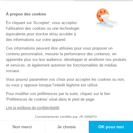
loan
dit :
À propos des cookies
25 mai 2022 à 5 h 40 min
En cliquant sur 'Accepter', vous acceptez
9/15 de tres bonne question
l'utilisation des cookies ou une technologie
équivalente pour stocker et/ou accéder à
Répondre
des informations sur votre appareil.
Ces informations peuvent être utilisées pour vous proposer un
lulu
dit :
contenu personnalisé, mesurer la performance des contenus, en
3 juin 2022 à 8 h 19 min
apprendre plus sur leur audience, développer et améliorer nos produits
et services, et également autoriser les fonctionnalités de médias
super :)!!!! a refaire
sociaux.
Répondre
Vous pouvez paramétrer vos choix pour accepter les cookies ou non,
ou vous y opposer lorsque l’intérêt légitime est utilisé.
catherine
dit :
Pour modifier vos préférences par la suite, cliquez sur le lien
21 juin 2022 à 10 h 38 min
'Préférences de cookies' situé dans le pied de page.
10/15 je suis conten,te de moi
Lire la politique de confidentialité
Consentements certifiés par
Répondre
Non merci
Je choisis
OK pour moi
MENARD
dit :