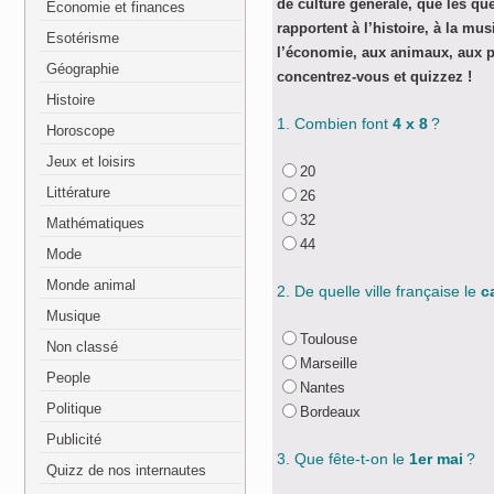
de culture générale, que les qu
Economie et finances
rapportent à l’histoire, à la mus
Esotérisme
l’économie, aux animaux, aux 
Géographie
concentrez-vous et quizzez !
Histoire
1. Combien font
4 x 8
?
Horoscope
Jeux et loisirs
20
Littérature
26
32
Mathématiques
44
Mode
Monde animal
2. De quelle ville française le
c
Musique
Toulouse
Non classé
Marseille
People
Nantes
Politique
Bordeaux
Publicité
3. Que fête-t-on le
1er mai
?
Quizz de nos internautes