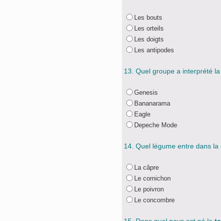
Les bouts
Les orteils
Les doigts
Les antipodes
13. Quel groupe a interprété l
Genesis
Bananarama
Eagle
Depeche Mode
14. Quel légume entre dans la
La câpre
Le cornichon
Le poivron
Le concombre