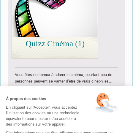
Quizz Cinéma (1)
Vous êtes nombreux à adorer le cinéma, pourtant peu de
personnes peuvent se vanter d’être de vrais cinéphiles…
En faites-vous partie ? Comédies, drames, science-fiction,
documentaires, etc., testez votre culture générale en
À propos des cookies
matière de 7ème art. Un jeu ludique où réalisateurs,
En cliquant sur 'Accepter', vous acceptez
acteurs, récompenses et phrases cultes sauront vous
l'utilisation des cookies ou une technologie
creuser les méninges pour découvrir quel passionné de
équivalente pour stocker et/ou accéder à
grand écran vous êtes. Cinéma français, européen ou
des informations sur votre appareil.
américain, vous trouverez des quizz gratuits pour tous les
Ces informations peuvent être utilisées pour vous proposer un