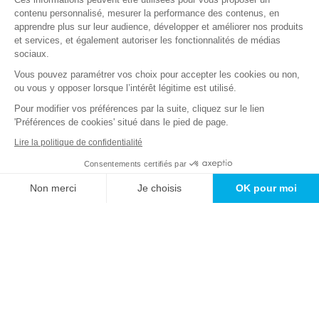
goûts. Scène 1, acte 1… Cliquez !
contenu personnalisé, mesurer la performance des contenus, en
apprendre plus sur leur audience, développer et améliorer nos produits
et services, et également autoriser les fonctionnalités de médias
Bienvenue sur Quizz.fr
|
Envoyez-nous vos quizz
|
Qu'est-ce qu'un
sociaux.
quizz
Vous pouvez paramétrer vos choix pour accepter les cookies ou non,
Quizz.fr - de nombreux quizz gratuits pour s'amuser et se cultiver
ou vous y opposer lorsque l’intérêt légitime est utilisé.
réalisé par
Telemaque
Pour modifier vos préférences par la suite, cliquez sur le lien
Copyright © 2026. Tous droits réservés.
'Préférences de cookies' situé dans le pied de page.
Mentions légales
-
Conditions Générales d'Utilisation et de Vente
Lire la politique de confidentialité
(CGUV)
-
Charte sur la protection des données
-
Vos données
personnelles
-
Préférences cookies
-
Contact
Consentements certifiés par
Non merci
Je choisis
OK pour moi
Axeptio consent
Plateforme de Gestion du Consentement : Personnalisez vos O
Notre plateforme vous permet d'adapter et de gérer vos paramètr